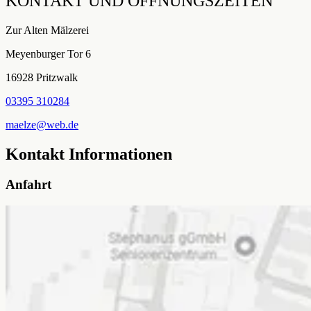
KONTAKT UND ÖFFNUNGSZEITEN
Zur Alten Mälzerei
Meyenburger Tor 6
16928 Pritzwalk
03395 310284
maelze@web.de
Kontakt Informationen
Anfahrt