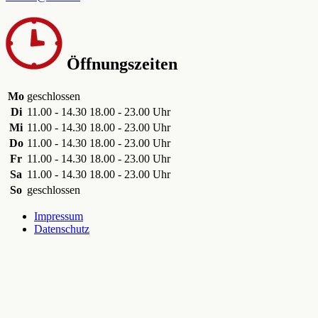
Öffnungszeiten
Mo
geschlossen
Di
11.00 - 14.30
18.00 - 23.00 Uhr
Mi
11.00 - 14.30
18.00 - 23.00 Uhr
Do
11.00 - 14.30
18.00 - 23.00 Uhr
Fr
11.00 - 14.30
18.00 - 23.00 Uhr
Sa
11.00 - 14.30
18.00 - 23.00 Uhr
So
geschlossen
Impressum
Datenschutz