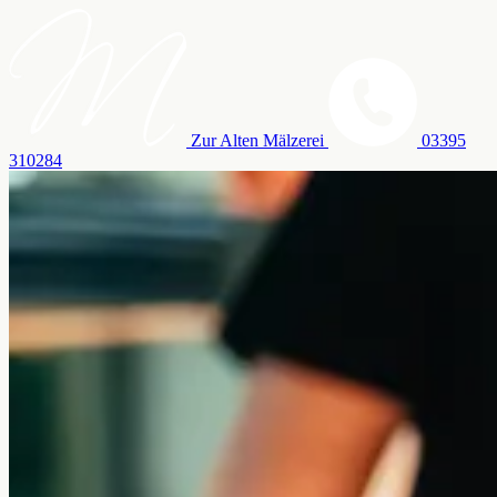
Zur Alten Mälzerei
03395
310284