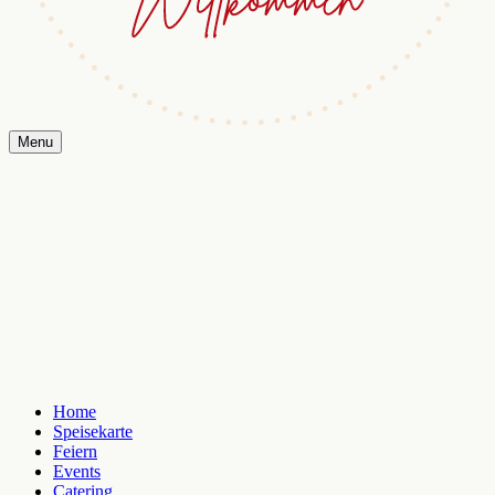
Menu
Home
Speisekarte
Feiern
Events
Catering